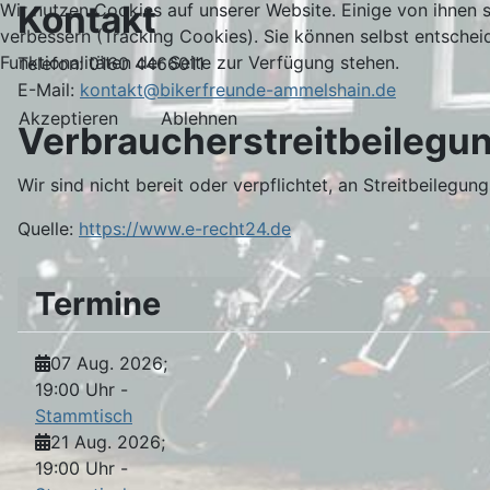
Kontakt
Wir nutzen Cookies auf unserer Website. Einige von ihnen s
verbessern (Tracking Cookies). Sie können selbst entschei
Funktionalitäten der Seite zur Verfügung stehen.
Telefon: 0160 4466011
E-Mail:
kontakt@bikerfreunde-ammelshain.de
Akzeptieren
Ablehnen
Verbraucher­streit­beilegun
Wir sind nicht bereit oder verpflichtet, an Streitbeilegu
Quelle:
https://www.e-recht24.de
Termine
07 Aug. 2026
;
19:00 Uhr
-
Stammtisch
21 Aug. 2026
;
19:00 Uhr
-